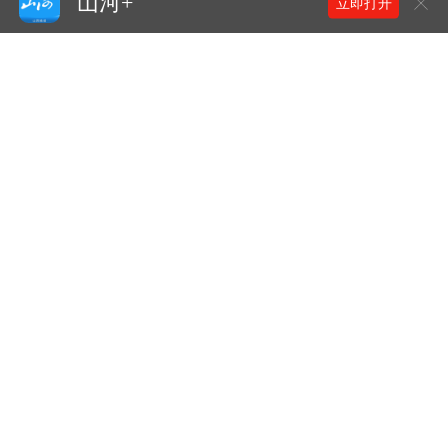
山河+
立即打开
相关新闻
学校董事长、校长宋兴航在讲话中，全面回顾学校35
年来筚路蓝缕、拓荒创新的发展轨迹，系统总结了学
教育部发文：从今年秋季新学
期开始有变化→
校在应用型人才培养、特色办学等方面取得的丰硕育
山西晚报·山河+
人成果，为学校“十五五”续写高质量发展新篇章指明
了前进方向。
寻声三晋，铭刻峥嵘——山西
师大历史学院学子用口述史留
存红色记忆
山西晚报·山河+
1小时前
山西晚报少年志 | 优秀学子唐
睿泽：心有山海，行稳致远
山西晚报·山河+
9小时前