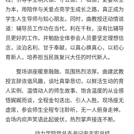
为本，用陪伴与关爱点亮学生成长之路，真正成为
学生人生导师与知心朋友。同时，曲教授还动情说
道：辅导员工作功在当代，利在千秋，没有比辅导
员更好的工作。并勉励全体参会人员要坚定理想信
念，淡泊名利、甘于奉献，以真心换真心，以初心
育新人，培养担当民族复兴大任的时代新人。
整场讲座暖意融融、氛围热烈浓厚。曲建武教
授言辞诙谐风趣，谈吐真挚恳切，以鲜活生动的育
人实例、温情动人的师生故事、饱含温度的从业感
悟娓娓而谈，全程金句迭出、引人入胜。现场座无
虚席，参会师生全程专注聆听，无一人俯身走神。
会场内欢声笑语此起彼伏，热烈掌声接连不断。
动力学院党总支书记史志宏总结