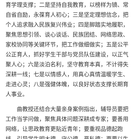
育学理支撑；二是坚持自我教育，以榜样为镜、常
自省自励，永葆育人初心；三是坚定理想信念，把
个人追求融入民族复兴伟业；四是脚踏实地履职，
聚焦思想引领、谈心谈话、民族团结、网络思政、
家校协同等关键环节，把工作做细做实；五是公平
公正育人，抓好学生干部与党员队伍建设，以正气
聚人心；六是淡泊名利，坚守教育本真，不计得失
深耕一线；七是以情感人，用真心真情温暖学生、
走进心灵；八是强健体魄，以良好状态支撑长期育
人事业。
曲教授还结合大量亲身案例指出，辅导员要把
工作当学问做，聚焦具体问题深耕成专家；要善用
网络，让思政教育更贴近青年；要重视品德起跑
线，引导学生明大德、守公德、严私德；更要以生