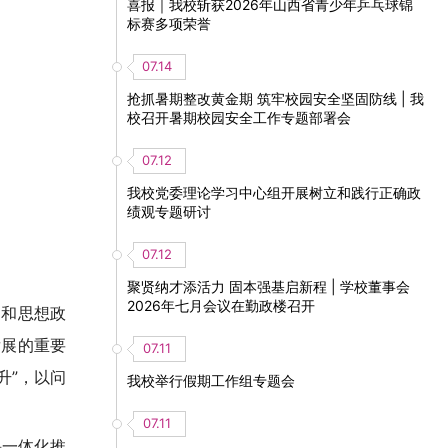
喜报｜我校斩获2026年山西省青少年乒乓球锦
标赛多项荣誉
07.14
抢抓暑期整改黄金期 筑牢校园安全坚固防线 | 我
校召开暑期校园安全工作专题部署会
07.12
我校党委理论学习中心组开展树立和践行正确政
绩观专题研讨
07.12
聚贤纳才添活力 固本强基启新程 | 学校董事会
2026年七月会议在勤政楼召开
建和思想政
发展的重要
07.11
升”，以问
我校举行假期工作组专题会
07.11
课一体化推